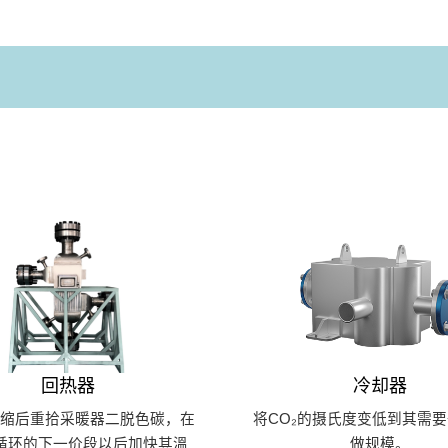
回热器
冷却器
收缩后重拾采暖器二脱色碳，在
将CO₂的摄氏度变低到其需
循环的下一价段以后加快其溫
做规模。