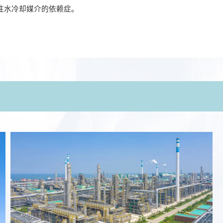
往水冷却媒介的依赖症。