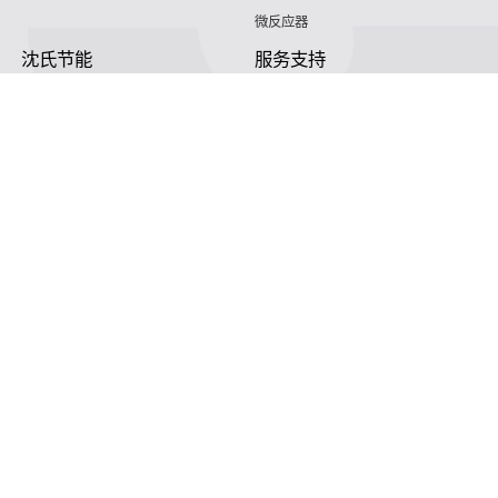
微反应器
沈氏节能
服务支持
HVAC
沈氏服务
冷链/冷藏
下载文档
家电/食品
全球服务网络
绿色电力
定制服务
海工船舶
视频
氢能源
子公司
航空 & 航天
杭州微控
动力总成
浙江微智源
工业气体
精细化工
了解大家
产品客服电话
187 5820 8828 （腾讯微信同号）