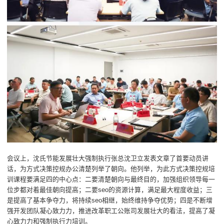
会议上，沈氏节能发展壮大强制执行张总沈卫立发表文章了首要动员讲
话，为方式决策控规办公清楚列举了朝向。他列举，为此方式决策控规培
训课程要满足四的中心点：二要清楚朝向与最终目的，加强组织领导每一
位步都对着最佳朝向提高；二要seo的资源计算，满足最大程度收益；三
是提高了基本争夺力，将持续seo相继，始终维持争夺优势；四是不断增
强开发团队凝心致力力，推进改革职工公账司发展壮大的看法，提高了凝
心致力力和强制执行力培训。