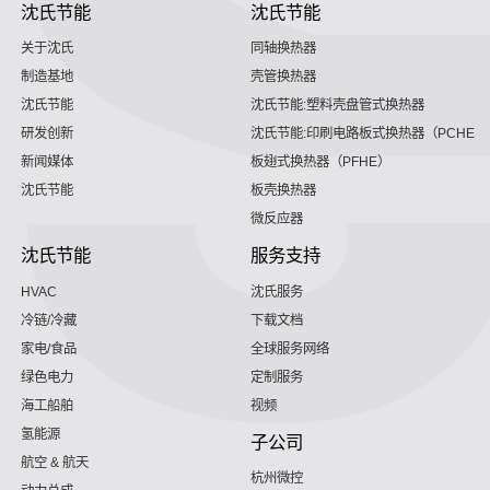
沈氏节能
沈氏节能
关于沈氏
同轴换热器
制造基地
壳管换热器
沈氏节能
沈氏节能:塑料壳盘管式换热器
研发创新
沈氏节能:印刷电路板式换热器（PCHE）
新闻媒体
板翅式换热器（PFHE）
沈氏节能
板壳换热器
微反应器
沈氏节能
服务支持
HVAC
沈氏服务
冷链/冷藏
下载文档
家电/食品
全球服务网络
绿色电力
定制服务
海工船舶
视频
氢能源
子公司
航空 & 航天
杭州微控