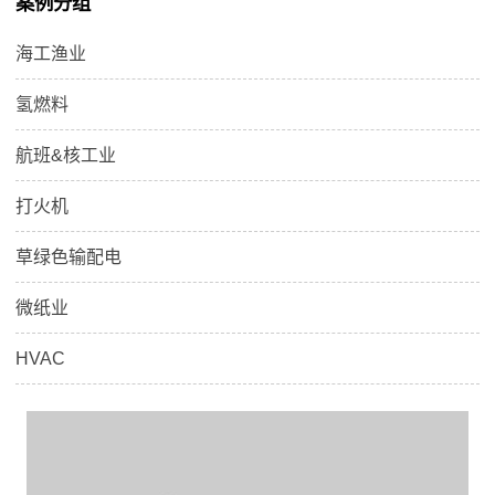
案例分组
热器正式量产。
海工渔业
氢燃料
航班&核工业
打火机
草绿色输配电
微纸业
HVAC