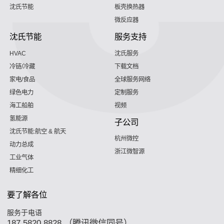
沈氏节能
板壳换热器
微反应器
沈氏节能
服务支持
HVAC
沈氏服务
冷链/冷藏
下载文档
家电/食品
全球服务网络
绿色电力
定制服务
海工船舶
视频
氢能源
子公司
沈氏节能:航空 & 航天
杭州微控
动力总成
浙江微智源
工业气体
精细化工
要了解各位
服务于电语
187 5820 8828 （腾讯微信同号）