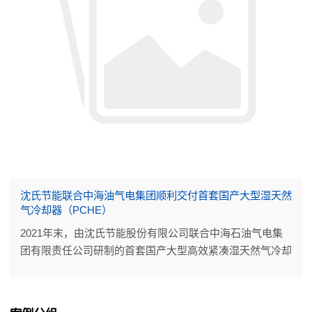
沈氏节能联合中海油气电集团顺利交付首套国产大型湿天然
气冷却器（PCHE）
2021年末，由沈氏节能股份有限公司联合中海石油气电集
团有限责任公司研制的首套国产大型高效紧凑湿天然气冷却
器（PCHE）经CCS船级社检验认证合格后正式交付，搭载
在中海油（中国）东海西湖石油天然气作业公司的某气田
CEPA平台。标志着杭州沈氏在海工领域的大型印刷板式换